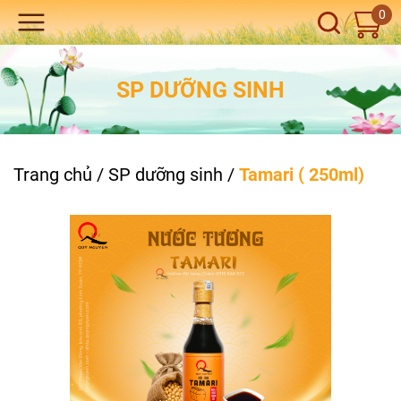
0
SP DƯỠNG SINH
Trang chủ
/
SP dưỡng sinh
/
Tamari ( 250ml)