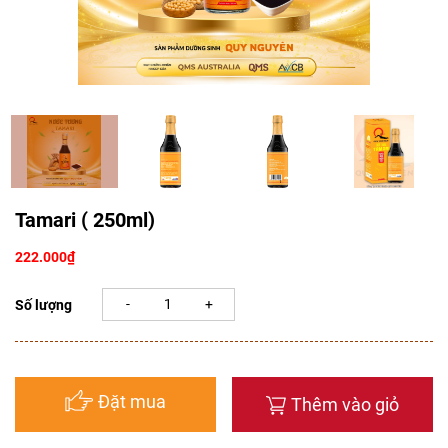
Tamari ( 250ml)
222.000
₫
Số lượng
Đặt mua
Thêm vào giỏ