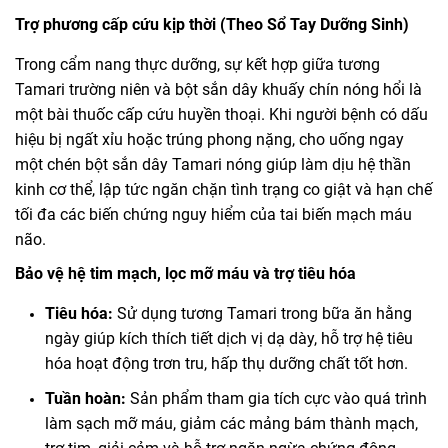
Trợ phương cấp cứu kịp thời (Theo Sổ Tay Dưỡng Sinh)
Trong cẩm nang thực dưỡng, sự kết hợp giữa tương
Tamari trường niên và bột sắn dây khuấy chín nóng hổi là
một bài thuốc cấp cứu huyền thoại. Khi người bệnh có dấu
hiệu bị ngất xỉu hoặc trúng phong nặng, cho uống ngay
một chén bột sắn dây Tamari nóng giúp làm dịu hệ thần
kinh cơ thể, lập tức ngăn chặn tình trạng co giật và hạn chế
tối đa các biến chứng nguy hiểm của tai biến mạch máu
não.
Bảo vệ hệ tim mạch, lọc mỡ máu và trợ tiêu hóa
Tiêu hóa:
Sử dụng tương Tamari trong bữa ăn hằng
ngày giúp kích thích tiết dịch vị dạ dày, hỗ trợ hệ tiêu
hóa hoạt động trơn tru, hấp thụ dưỡng chất tốt hơn.
Tuần hoàn:
Sản phẩm tham gia tích cực vào quá trình
làm sạch mỡ máu, giảm các mảng bám thành mạch,