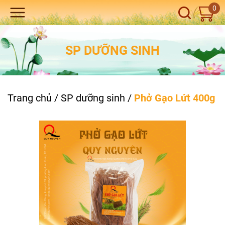
0
SP DƯỠNG SINH
Trang chủ
/
SP dưỡng sinh
/
Phở Gạo Lứt 400g