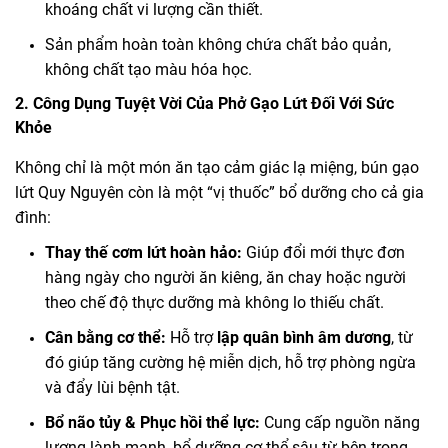
khoáng chất vi lượng cần thiết.
Sản phẩm hoàn toàn không chứa chất bảo quản,
không chất tạo màu hóa học.
2. Công Dụng Tuyệt Vời Của Phở Gạo Lứt Đối Với Sức
Khỏe
Không chỉ là một món ăn tạo cảm giác lạ miệng, bún gạo
lứt Quy Nguyên còn là một “vị thuốc” bổ dưỡng cho cả gia
đình:
Thay thế cơm lứt hoàn hảo:
Giúp đổi mới thực đơn
hàng ngày cho người ăn kiêng, ăn chay hoặc người
theo chế độ thực dưỡng mà không lo thiếu chất.
Cân bằng cơ thể:
Hỗ trợ
lập quân bình âm dương
, từ
đó giúp tăng cường hệ miễn dịch, hỗ trợ phòng ngừa
và đẩy lùi bệnh tật.
Bổ não tủy & Phục hồi thể lực:
Cung cấp nguồn năng
lượng lành mạnh, bổ dưỡng cơ thể sâu từ bên trong.