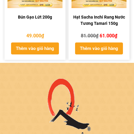
Bún Gạo Lứt 200g
Hạt Sacha Inchi Rang Nước
Tương Tamari 150g
Giá
Giá
49.000
₫
81.000
₫
61.000
₫
gốc
hiện
Thêm vào giỏ hàng
Thêm vào giỏ hàng
là:
tại
81.000₫.
là:
61.000₫