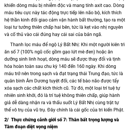
khiến dòng máu bị nhiễm độc và mang tính axit cao. Dòng
máu tiêu cực này tác động trực tiếp lên não bộ, kích thích
hệ thần kinh đối giao cảm vận hành bất thường, tạo ra một
loại tư tưởng thiên chấp hai bên, tức là kẹt vào nhị nguyên
và cố thủ vào cái đúng hay cái sai của bản ngã.
Thanh lọc máu để ngộ Lý Bất Nhị: Khi một người kiên trì
ăn số 7 (100% ngũ cốc gồm gạo lứt mè đen) hoặc ăn
dưỡng sinh linh hoạt, dòng máu sẽ được thay đổi và tịnh
hóa hoàn toàn sau chu kỳ 140 đến 160 ngày. Khi dòng
máu trở nên trong sạch và đạt trạng thái Trung đạo, tức là
quân bình Âm Dương tuyệt đối, các tế bào não được tẩy
xóa sạch các chất kích thích cũ. Từ đó, một loại trí tuệ tự
nhiên sinh khởi, đó là trí tuệ không thiên chấp, giúp hành
giả dễ dàng nhận ra và thấu suốt Lý Bất Nhị cùng trật tự
thể vô trụ của vũ trụ. Đây chính là cái gốc của tri kiến Phật.
2/ Thực chứng cảnh giới số 7: Thân bất trọng lượng và
Tâm đoạn diệt vọng niệm