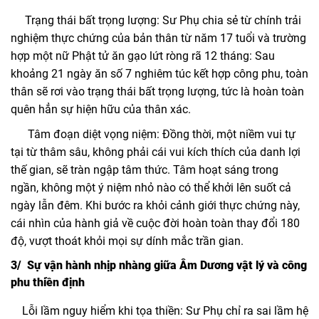
Trạng thái bất trọng lượng: Sư Phụ chia sẻ từ chính trải
nghiệm thực chứng của bản thân từ năm 17 tuổi và trường
hợp một nữ Phật tử ăn gạo lứt ròng rã 12 tháng: Sau
khoảng 21 ngày ăn số 7 nghiêm túc kết hợp công phu, toàn
thân sẽ rơi vào trạng thái bất trọng lượng, tức là hoàn toàn
quên hẳn sự hiện hữu của thân xác.
Tâm đoạn diệt vọng niệm: Đồng thời, một niềm vui tự
tại từ thâm sâu, không phải cái vui kích thích của danh lợi
thế gian, sẽ tràn ngập tâm thức. Tâm hoạt sáng trong
ngần, không một ý niệm nhỏ nào có thể khởi lên suốt cả
ngày lẫn đêm. Khi bước ra khỏi cảnh giới thực chứng này,
cái nhìn của hành giả về cuộc đời hoàn toàn thay đổi 180
độ, vượt thoát khỏi mọi sự dính mắc trần gian.
3/ Sự vận hành nhịp nhàng giữa Âm Dương vật lý và công
phu thiền định
Lỗi lầm nguy hiểm khi tọa thiền: Sư Phụ chỉ ra sai lầm hệ