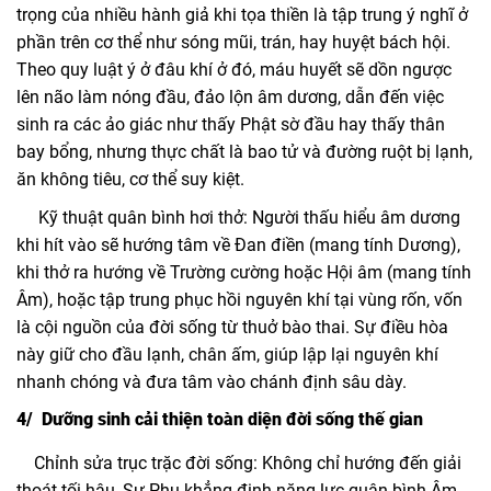
trọng của nhiều hành giả khi tọa thiền là tập trung ý nghĩ ở
phần trên cơ thể như sóng mũi, trán, hay huyệt bách hội.
Theo quy luật ý ở đâu khí ở đó, máu huyết sẽ dồn ngược
lên não làm nóng đầu, đảo lộn âm dương, dẫn đến việc
sinh ra các ảo giác như thấy Phật sờ đầu hay thấy thân
bay bổng, nhưng thực chất là bao tử và đường ruột bị lạnh,
ăn không tiêu, cơ thể suy kiệt.
Kỹ thuật quân bình hơi thở: Người thấu hiểu âm dương
khi hít vào sẽ hướng tâm về Đan điền (mang tính Dương),
khi thở ra hướng về Trường cường hoặc Hội âm (mang tính
Âm), hoặc tập trung phục hồi nguyên khí tại vùng rốn, vốn
là cội nguồn của đời sống từ thuở bào thai. Sự điều hòa
này giữ cho đầu lạnh, chân ấm, giúp lập lại nguyên khí
nhanh chóng và đưa tâm vào chánh định sâu dày.
4/ Dưỡng sinh cải thiện toàn diện đời sống thế gian
Chỉnh sửa trục trặc đời sống: Không chỉ hướng đến giải
thoát tối hậu, Sư Phụ khẳng định năng lực quân bình Âm