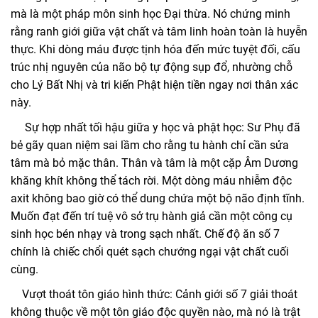
mà là một pháp môn sinh học Đại thừa. Nó chứng minh
rằng ranh giới giữa vật chất và tâm linh hoàn toàn là huyễn
thực. Khi dòng máu được tịnh hóa đến mức tuyệt đối, cấu
trúc nhị nguyên của não bộ tự động sụp đổ, nhường chỗ
cho Lý Bất Nhị và tri kiến Phật hiện tiền ngay nơi thân xác
này.
Sự hợp nhất tối hậu giữa y học và phật học: Sư Phụ đã
bẻ gãy quan niệm sai lầm cho rằng tu hành chỉ cần sửa
tâm mà bỏ mặc thân. Thân và tâm là một cặp Âm Dương
khăng khít không thể tách rời. Một dòng máu nhiễm độc
axit không bao giờ có thể dung chứa một bộ não định tĩnh.
Muốn đạt đến trí tuệ vô sở trụ hành giả cần một công cụ
sinh học bén nhạy và trong sạch nhất. Chế độ ăn số 7
chính là chiếc chổi quét sạch chướng ngại vật chất cuối
cùng.
Vượt thoát tôn giáo hình thức: Cảnh giới số 7 giải thoát
không thuộc về một tôn giáo độc quyền nào, mà nó là trật