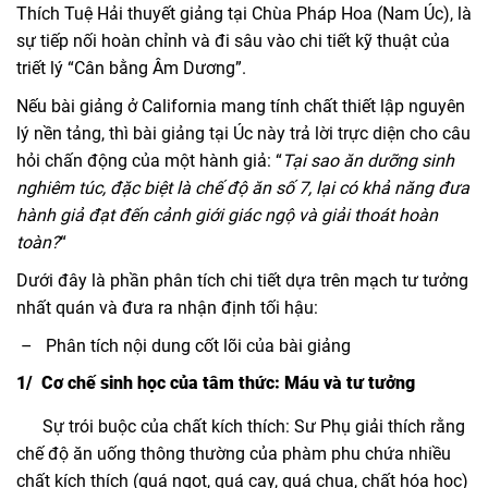
Thích Tuệ Hải thuyết giảng tại Chùa Pháp Hoa (Nam Úc), là
sự tiếp nối hoàn chỉnh và đi sâu vào chi tiết kỹ thuật của
triết lý “Cân bằng Âm Dương”.
Nếu bài giảng ở California mang tính chất thiết lập nguyên
lý nền tảng, thì bài giảng tại Úc này trả lời trực diện cho câu
hỏi chấn động của một hành giả: “
Tại sao ăn dưỡng sinh
nghiêm túc, đặc biệt là chế độ ăn số 7, lại có khả năng đưa
hành giả đạt đến cảnh giới giác ngộ và giải thoát hoàn
toàn?
“
Dưới đây là phần phân tích chi tiết dựa trên mạch tư tưởng
nhất quán và đưa ra nhận định tối hậu:
– Phân tích nội dung cốt lõi của bài giảng
1/ Cơ chế sinh học của tâm thức: Máu và tư tưởng
Sự trói buộc của chất kích thích: Sư Phụ giải thích rằng
chế độ ăn uống thông thường của phàm phu chứa nhiều
chất kích thích (quá ngọt, quá cay, quá chua, chất hóa học)