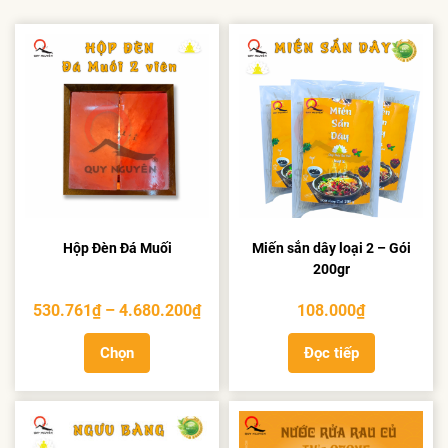
Hộp Đèn Đá Muối
Miến sắn dây loại 2 – Gói
200gr
Khoảng
530.761
₫
–
4.680.200
₫
108.000
₫
giá:
Chọn
Đọc tiếp
từ
530.761₫
đến
4.680.200₫