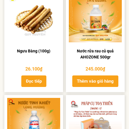
Ngưu Bàng (100g)
Nước rửa rau củ quả
AHOZONE 500gr
26.100
₫
245.000
₫
Đọc tiếp
Thêm vào giỏ hàng