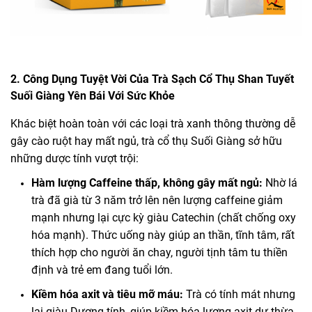
2. Công Dụng Tuyệt Vời Của Trà Sạch Cổ Thụ Shan Tuyết
Suối Giàng Yên Bái Với Sức Khỏe
Khác biệt hoàn toàn với các loại trà xanh thông thường dễ
gây cào ruột hay mất ngủ, trà cổ thụ Suối Giàng sở hữu
những dược tính vượt trội:
Hàm lượng Caffeine thấp, không gây mất ngủ:
Nhờ lá
trà đã già từ 3 năm trở lên nên lượng caffeine giảm
mạnh nhưng lại cực kỳ giàu
Catechin
(chất chống oxy
hóa mạnh). Thức uống này giúp an thần, tĩnh tâm, rất
thích hợp cho người ăn chay, người tịnh tâm tu thiền
định và trẻ em đang tuổi lớn.
Kiềm hóa axit và tiêu mỡ máu:
Trà có tính mát nhưng
lại giàu Dương tính, giúp kiềm hóa lượng axit dư thừa,