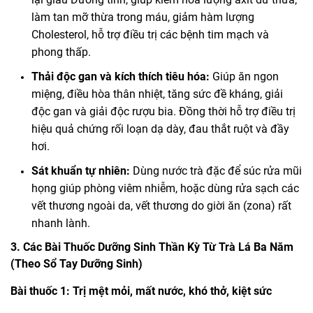
làm tan mỡ thừa trong máu, giảm hàm lượng
Cholesterol, hỗ trợ điều trị các bệnh tim mạch và
phong thấp.
Thải độc gan và kích thích tiêu hóa:
Giúp ăn ngon
miệng, điều hòa thân nhiệt, tăng sức đề kháng, giải
độc gan và giải độc rượu bia. Đồng thời hỗ trợ điều trị
hiệu quả chứng rối loạn dạ dày, đau thắt ruột và đầy
hơi.
Sát khuẩn tự nhiên:
Dùng nước trà đặc để súc rửa mũi
họng giúp phòng viêm nhiễm, hoặc dùng rửa sạch các
vết thương ngoài da, vết thương do giời ăn (zona) rất
nhanh lành.
3. Các Bài Thuốc Dưỡng Sinh Thần Kỳ Từ Trà Lá Ba Năm
(Theo Sổ Tay Dưỡng Sinh)
Bài thuốc 1: Trị mệt mỏi, mất nước, khó thở, kiệt sức