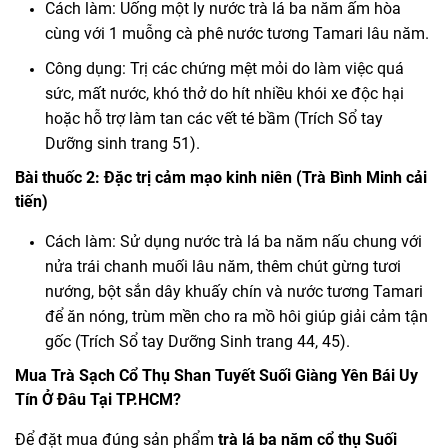
Cách làm: Uống một ly nước trà lá ba năm ấm hòa
cùng với 1 muỗng cà phê nước tương Tamari lâu năm.
Công dụng: Trị các chứng mệt mỏi do làm việc quá
sức, mất nước, khó thở do hít nhiều khói xe độc hại
hoặc hỗ trợ làm tan các vết té bầm (Trích
Sổ tay
Dưỡng sinh trang 51
).
Bài thuốc 2: Đặc trị cảm mạo kinh niên (Trà Bình Minh cải
tiến)
Cách làm: Sử dụng nước trà lá ba năm nấu chung với
nửa trái chanh muối lâu năm, thêm chút gừng tươi
nướng, bột sắn dây khuấy chín và nước tương Tamari
để ăn nóng, trùm mền cho ra mồ hôi giúp giải cảm tận
gốc (Trích
Sổ tay Dưỡng Sinh trang 44, 45
).
Mua Trà Sạch Cổ Thụ Shan Tuyết Suối Giàng Yên Bái Uy
Tín Ở Đâu Tại TP.HCM?
Để đặt mua đúng sản phẩm
trà lá ba năm cổ thụ Suối