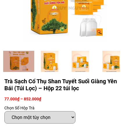
Trà Sạch Cổ Thụ Shan Tuyết Suối Giàng Yên
Bái (Túi Lọc) – Hộp 22 túi lọc
Khoảng
77.000
₫
–
852.000
₫
giá:
Chọn Số Hộp Trà
từ
77.000₫
đến
852.000₫