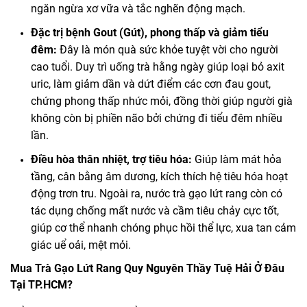
ngăn ngừa xơ vữa và tắc nghẽn động mạch.
Đặc trị bệnh Gout (Gút), phong thấp và giảm tiểu
đêm:
Đây là món quà sức khỏe tuyệt vời cho người
cao tuổi. Duy trì uống trà hằng ngày giúp loại bỏ axit
uric, làm giảm dần và dứt điểm các cơn đau gout,
chứng phong thấp nhức mỏi, đồng thời giúp người già
không còn bị phiền não bởi chứng đi tiểu đêm nhiều
lần.
Điều hòa thân nhiệt, trợ tiêu hóa:
Giúp làm mát hỏa
tầng, cân bằng âm dương, kích thích hệ tiêu hóa hoạt
động trơn tru. Ngoài ra, nước trà gạo lứt rang còn có
tác dụng chống mất nước và cầm tiêu chảy cực tốt,
giúp cơ thể nhanh chóng phục hồi thể lực, xua tan cảm
giác uể oải, mệt mỏi.
Mua Trà Gạo Lứt Rang Quy Nguyên Thầy Tuệ Hải Ở Đâu
Tại TP.HCM?