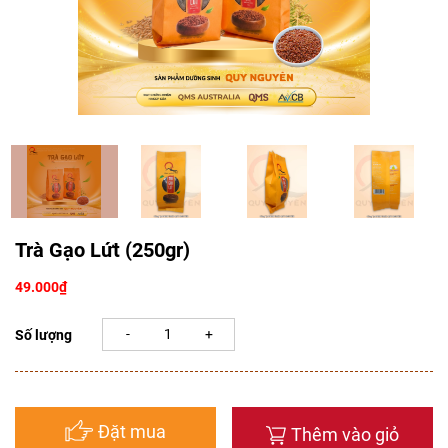
Trà Gạo Lứt (250gr)
49.000
₫
Số lượng
Đặt mua
Thêm vào giỏ