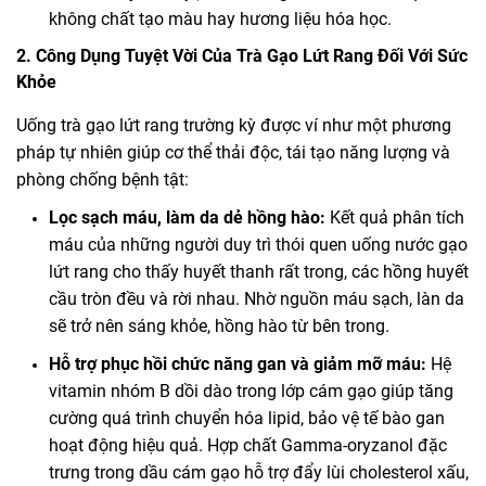
không chất tạo màu hay hương liệu hóa học.
2. Công Dụng Tuyệt Vời Của Trà Gạo Lứt Rang Đối Với Sức
Khỏe
Uống trà gạo lứt rang trường kỳ được ví như một phương
pháp tự nhiên giúp cơ thể thải độc, tái tạo năng lượng và
phòng chống bệnh tật:
Lọc sạch máu, làm da dẻ hồng hào:
Kết quả phân tích
máu của những người duy trì thói quen uống nước gạo
lứt rang cho thấy huyết thanh rất trong, các hồng huyết
cầu tròn đều và rời nhau. Nhờ nguồn máu sạch, làn da
sẽ trở nên sáng khỏe, hồng hào từ bên trong.
Hỗ trợ phục hồi chức năng gan và giảm mỡ máu:
Hệ
vitamin nhóm B dồi dào trong lớp cám gạo giúp tăng
cường quá trình chuyển hóa lipid, bảo vệ tế bào gan
hoạt động hiệu quả. Hợp chất
Gamma-oryzanol
đặc
trưng trong dầu cám gạo hỗ trợ đẩy lùi cholesterol xấu,