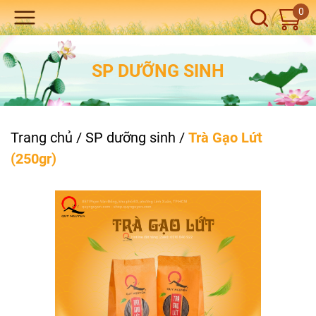
0
SP DƯỠNG SINH
Trang chủ
/
SP dưỡng sinh
/
Trà Gạo Lứt
(250gr)