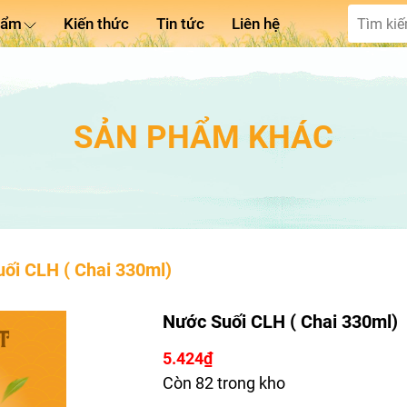
hẩm
Kiến thức
Tin tức
Liên hệ
SẢN PHẨM KHÁC
ối CLH ( Chai 330ml)
Nước Suối CLH ( Chai 330ml)
5.424
₫
Còn 82 trong kho