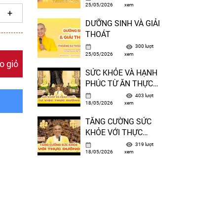
25/05/2026
xem
– TT THÍCH TUỆ HẢI
DƯỠNG SINH VÀ GIẢI
THOÁT
300 lượt
25/05/2026
xem
o giỏ
SỨC KHỎE VÀ HẠNH
PHÚC TỪ ĂN THỰC
DƯỠNG ( Trích từ
403 lượt
18/05/2026
xem
Phương Pháp Dưỡng
Sinh – Bài 1 )
TĂNG CƯỜNG SỨC
KHỎE VỚI THỰC
DƯỠNG ( Trích từ
319 lượt
18/05/2026
xem
Phương Pháp Dưỡng
Sinh – Bài 9 )