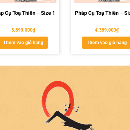
p Cụ Toạ Thiền – Size 1
Pháp Cụ Toạ Thiền – Si
3.890.000
₫
4.389.000
₫
Thêm vào giỏ hàng
Thêm vào giỏ hàng