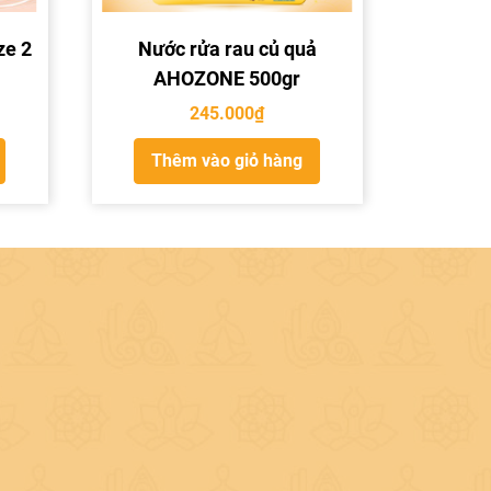
ze 2
Nước rửa rau củ quả
AHOZONE 500gr
245.000
₫
Thêm vào giỏ hàng