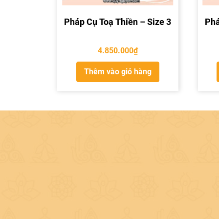
Pháp Cụ Toạ Thiền – Size 3
Phá
4.850.000
₫
Thêm vào giỏ hàng