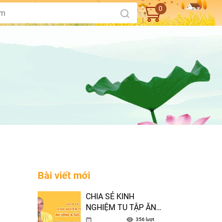
0
Bài viết mới
CHIA SẺ KINH
NGHIỆM TU TẬP ĂN
UỐNG VÀ SỨC KHỎE
356 lượt