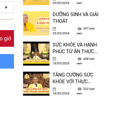
25/05/2026
xem
– TT THÍCH TUỆ HẢI
DƯỠNG SINH VÀ GIẢI
THOÁT
307 lượt
25/05/2026
xem
o giỏ
SỨC KHỎE VÀ HẠNH
PHÚC TỪ ĂN THỰC
DƯỠNG ( Trích từ
408 lượt
18/05/2026
xem
Phương Pháp Dưỡng
Sinh – Bài 1 )
TĂNG CƯỜNG SỨC
KHỎE VỚI THỰC
DƯỠNG ( Trích từ
322 lượt
18/05/2026
xem
Phương Pháp Dưỡng
Sinh – Bài 9 )