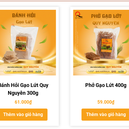
Bánh Hỏi Gạo Lứt Quy
Phở Gạo Lứt 400g
Nguyên 300g
61.000
₫
59.000
₫
Thêm vào giỏ hàng
Thêm vào giỏ hàng