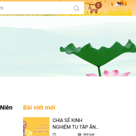
0
 Niên
Bài viết mới
CHIA SẺ KINH
NGHIỆM TU TẬP ĂN
UỐNG VÀ SỨC KHỎE
360 lượt