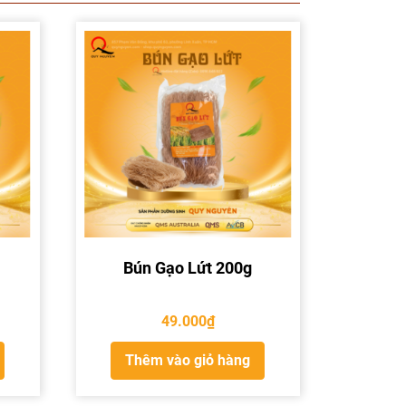
Bún Gạo Lứt 200g
49.000
₫
Thêm vào giỏ hàng