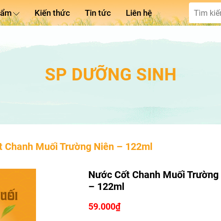
hẩm
Kiến thức
Tin tức
Liên hệ
SP DƯỠNG SINH
t Chanh Muối Trường Niên – 122ml
Nước Cốt Chanh Muối Trường
– 122ml
59.000
₫