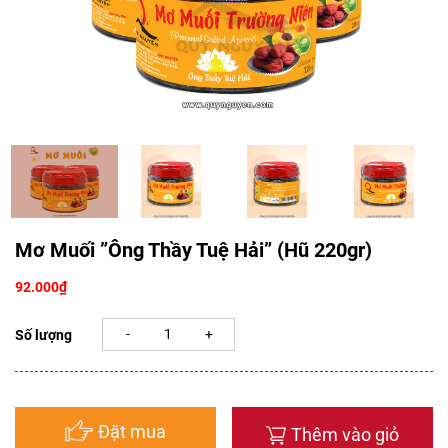
Mơ Muối ”Ông Thầy Tuệ Hải” (Hũ 220gr)
92.000
₫
Số lượng
Đặt mua
Thêm vào giỏ