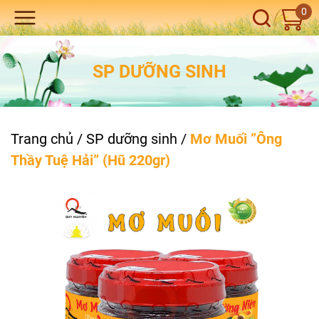
0
SP DƯỠNG SINH
Trang chủ
/
SP dưỡng sinh
/
Mơ Muối ”Ông
Thầy Tuệ Hải” (Hũ 220gr)