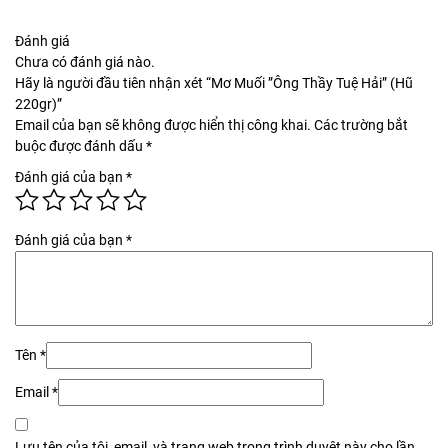
Đánh giá
Chưa có đánh giá nào.
Hãy là người đầu tiên nhận xét “Mơ Muối ”Ông Thầy Tuệ Hải” (Hũ
220gr)”
Email của bạn sẽ không được hiển thị công khai.
Các trường bắt
buộc được đánh dấu
*
Đánh giá của bạn
*
Đánh giá của bạn
*
Tên
*
Email
*
Lưu tên của tôi, email, và trang web trong trình duyệt này cho lần