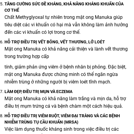
TĂNG
CƯỜNG SỨC ĐỀ
KHÁNG, KHẢ NĂNG KHÁNG KHUẨN CỦA
CƠ THỂ
Chất Methyglyoxal tự nhiên trong mật ong Manuka giúp
tiêu diệt các vi khuẩn có hại mà vẫn không làm ảnh hưởng
đến các vi khuẩn có lợi trong cơ thể.
HỖ TRỢ ĐIỀU TRỊ VẾT BỎNG, VẾT THƯƠNG, LỞ LOÉT
Mật ong Manuka có khả năng cải thiện và lành vết thương
trong trường hợp cấp
tính, giảm phản ứng viêm ở bệnh nhân bị phỏng. Đặc biệt,
mật ong Manuka được chứng minh có thể ngăn ngừa
nhiễm trùng ở những người bị viêm loét tĩnh mạch.
LÀM ĐẸP, ĐIỀU TRỊ MỤN VÀ ECZEMA
Mật ong Manuka có khả năng làm trắng và mịn da, hỗ trợ
điều trị mụm trứng cá và bệnh chàm một cách hiệu quả.
HỖ TRỢ ĐIỀU TRỊ VIÊM RUỘT, VIÊM ĐẠI TRÀNG VÀ CÁC BỆNH
NHIỄM TRÙNG TỤ CẦU KHUẨN (MRSA)
Việc làm dụng thuốc kháng sinh trong việc điều trị các