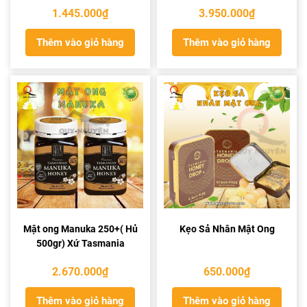
1.445.000
₫
3.950.000
₫
Thêm vào giỏ hàng
Thêm vào giỏ hàng
Mật ong Manuka 250+( Hủ
Kẹo Sả Nhân Mật Ong
500gr) Xứ Tasmania
2.670.000
₫
650.000
₫
Thêm vào giỏ hàng
Thêm vào giỏ hàng