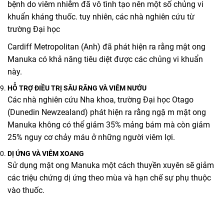
bệnh do viêm nhiễm đã vô tình tạo nên một số chủng vi
khuẩn kháng thuốc. tuy nhiên, các nhà nghiên cứu từ
trường Đại học
Cardiff Metropolitan (Anh) đã phát hiện ra rằng mật ong
Manuka có khả năng tiêu diệt được các chủng vi khuẩn
này.
HỖ TRỢ ĐIỀU TRỊ SÂU RĂNG VÀ VIÊM NƯỚU
Các nhà nghiên cứu Nha khoa, trường Đại học Otago
(Dunedin Newzealand) phát hiện ra rằng ngậ m mật ong
Manuka không có thể giảm 35% mảng bám mà còn giảm
25% nguy cơ chảy máu ở những người viêm lợi.
DỊ ỨNG VÀ VIÊM XOANG
Sử dụng mật ong Manuka một cách thuyền xuyên sẽ giảm
các triệu chứng dị ứng theo mùa và hạn chế sự phụ thuộc
vào thuốc.