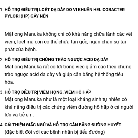
HỖ TRỢ ĐIỀU TRỊ LOÉT DẠ DÀY DO VI KHUẨN HELICOBACTER
PYLORI (HP) GÂY NÊN
Mật ong Manuka không chỉ có khả năng chữa lành các vết
viêm, loét mà còn có thể chữa tận gốc, ngăn chặn sự tái
phát của bệnh.
HỖ TRỢ ĐIỀU TRỊ CHỨNG TRÀO NGƯỢC ACID DẠ DÀY
Mật ong Manuka rất có lợi trong việc giảm các triệu chứng
trào ngược acid dạ dày và giúp cần bằng hệ thống tiêu
hóa.
HỖ TRỢ ĐIỀU TRỊ VIÊM HỌNG, VIÊM HÔ HẤP
Mật ong Manuka như là một loại kháng sinh tự nhiên có
khả năng điều trị các chứng viêm đường hô hấp ở cả người
lớn và trẻ em.
CẢI THIỆN GIẤC NGỦ VÀ HỖ TRỢ CÂN BẰNG ĐƯỜNG HUYẾT
(đặc biệt đối với các bệnh nhân bị tiểu đường)