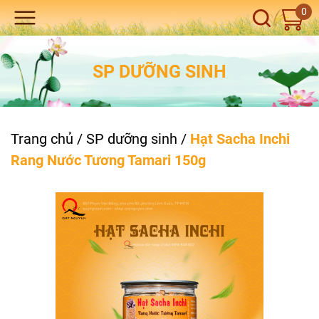
0
SP DƯỠNG SINH
Trang chủ
/
SP dưỡng sinh
/
Hạt Sacha Inchi
Rang Nước Tương Tamari 150g