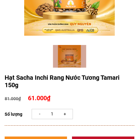
Hạt Sacha Inchi Rang Nước Tương Tamari
150g
Giá
Giá
61.000
₫
81.000
₫
gốc
hiện
là:
tại
Số lượng
81.000₫.
là:
61.000₫.