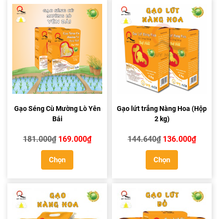
Gạo Séng Cù Mường Lò Yên
Gạo lứt trắng Nàng Hoa (Hộp
Bái
2 kg)
Giá
Giá
Giá
Giá
181.000
₫
169.000
₫
144.640
₫
136.000
₫
gốc
hiện
gốc
hiện
Chọn
Chọn
là:
tại
là:
tại
181.000₫.
là:
144.640₫.
là:
169.000₫.
136.0