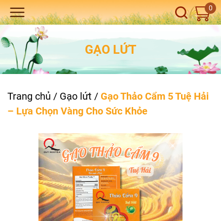
0
GẠO LỨT
Trang chủ
/
Gạo lứt
/
Gạo Thảo Cẩm 5 Tuệ Hải
– Lựa Chọn Vàng Cho Sức Khỏe