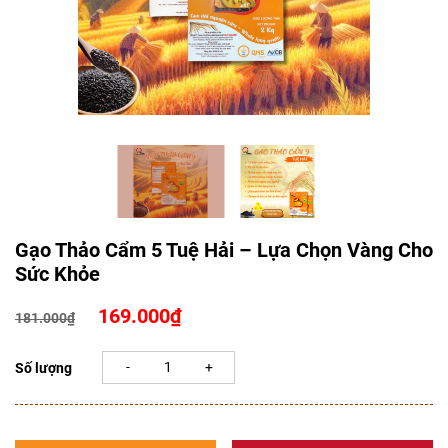
Gạo Thảo Cẩm 5 Tuệ Hải – Lựa Chọn Vàng Cho
Sức Khỏe
Giá
Giá
169.000
₫
181.000
₫
gốc
hiện
là:
tại
Số lượng
181.000₫.
là:
169.000₫.