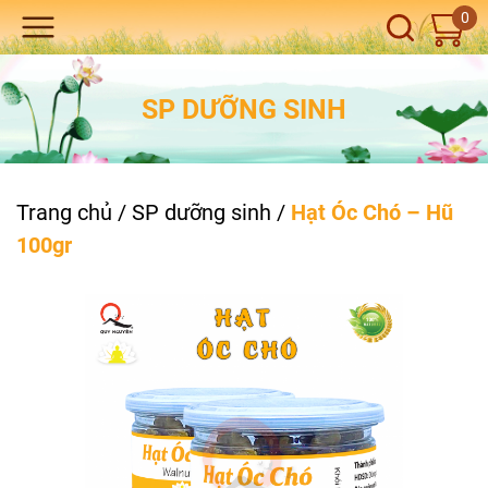
0
SP DƯỠNG SINH
Trang chủ
/
SP dưỡng sinh
/
Hạt Óc Chó – Hũ
100gr