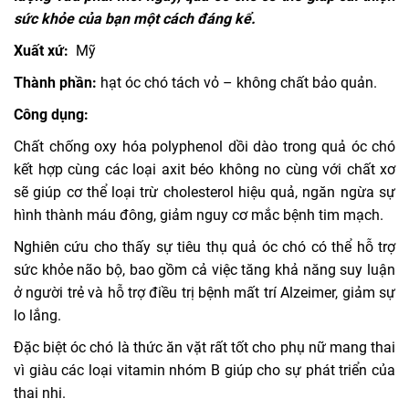
sức khỏe của bạn một cách
đ
áng
kể.
Xuất xứ:
Mỹ
Thành phần:
hạt óc chó tách vỏ – không chất bảo quản.
Công dụng:
Chất chống oxy hóa polyphenol dồi dào trong quả óc chó
kết hợp cùng các loại axit béo không no cùng với chất xơ
sẽ giúp cơ thể loại trừ cholesterol hiệu quả, ngăn ngừa sự
hình thành máu đông, giảm nguy cơ mắc bệnh tim mạch.
Nghiên cứu cho thấy sự tiêu thụ quả óc chó có thể hỗ trợ
sức khỏe não bộ, bao gồm cả việc tăng khả năng suy luận
ở người trẻ và hỗ trợ điều trị bệnh mất trí Alzeimer, giảm sự
lo lắng.
Đặc biệt óc chó là thức ăn vặt rất tốt cho phụ nữ mang thai
vì giàu các loại vitamin nhóm B giúp cho sự phát triển của
thai nhi.