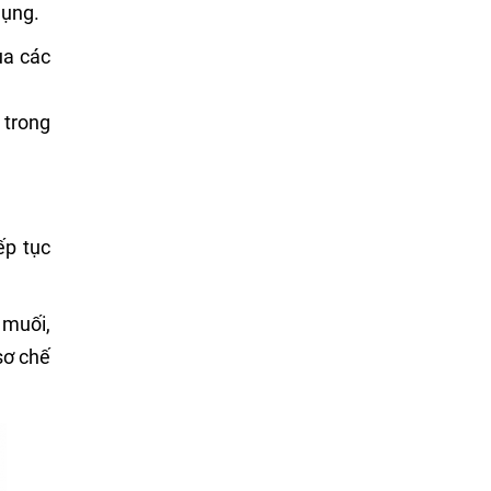
dụng.
ủa các
 trong
ếp tục
 muối,
sơ chế