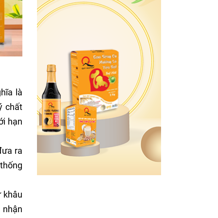
hĩa là
ý chất
ới hạn
đưa ra
 thống
ừ khâu
c nhận